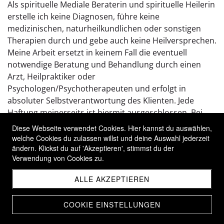
Als spirituelle Mediale Beraterin und spirituelle Heilerin
erstelle ich keine Diagnosen, führe keine
medizinischen, naturheilkundlichen oder sonstigen
Therapien durch und gebe auch keine Heilversprechen.
Meine Arbeit ersetzt in keinem Fall die eventuell
notwendige Beratung und Behandlung durch einen
Arzt, Heilpraktiker oder
Psychologen/Psychotherapeuten und erfolgt in
absoluter Selbstverantwortung des Klienten. Jede
Haftung meinerseits ist hiermit ausgeschlossen. Bei
schwerwiegenden Psychischen Problemen oder
Diese Webseite verwendet Cookies. Hier kannst du auswählen,
Drogen Abhängigkeiten sollte immer Professionelle
welche Cookies du zulassen willst und deine Auswahl jederzeit
Hilfe in Anspruch genommen werden.
ändern. Klickst du auf 'Akzeptieren', stimmst du der
Verwendung von Cookies zu.
Ansonsten gilt das schweizerische Recht betreffend
AGB
ALLE AKZEPTIEREN
von Herz zu Herz Barbara Hofstetter
COOKIE EINSTELLUNGEN